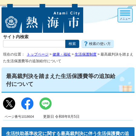
メニュー
サイト内検索
検索の使い方
現在の位置：
トップページ
>
健康・福祉
>
生活保護制度
> 最高裁判決を踏まえ
た生活保護費等の追加給付について
最高裁判決を踏まえた生活保護費等の追加給
付について
ページ番号1018604
更新日 令和8年8月5日
生活扶助基準改定に関する最高裁判決に伴う生活保護費の追