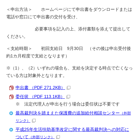
＜申出方法＞ ホームページにて申出書をダウンロードまたは
電話や窓口にて申出書の交付を受け、
必要事項を記入の上、添付書類を添えて提出して
ください。
＜支給時期＞ 初回支給日 9月30日 （その後は申出受付後
約1カ月程度で支給となります）
※（1）、（2）いずれの場合も、支給を決定する時点で亡くなっ
ている方は対象外となります。
申出書 （PDF 271.2KB）
委任状 （PDF 113.1KB）
※ 法定代理人が申出を行う場合は委任状は不要です
最高裁判決を踏まえた保護費の追加給付相談センター
（外部
リンク）
平成25年生活扶助基準改定に関する最高裁判決への対応に
ついて
（外部リンク）