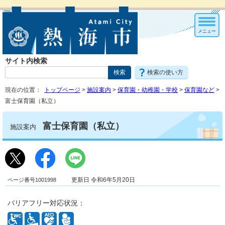
メニュー
サイト内検索
検索の使い方
現在の位置：
トップページ
>
施設案内
>
保育園・幼稚園・学校
>
保育園など
>
富士保育園（私立）
富士保育園（私立）
施設案内
ページ番号1001998
更新日 令和6年5月20日
バリアフリー対応状況：