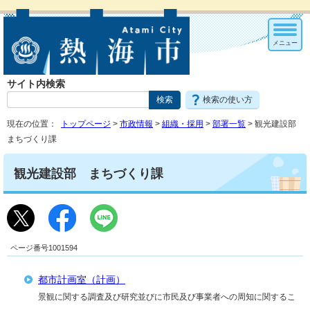
メニュー
サイト内検索
検索の使い方
現在の位置：
トップページ
>
市政情報
>
組織・採用
>
部署一覧
> 観光建設部
まちづくり課
観光建設部 まちづくり課
ページ番号1001594
都市計画室（計画）
景観に関する調査及び研究並びに市民及び事業者への周知に関するこ