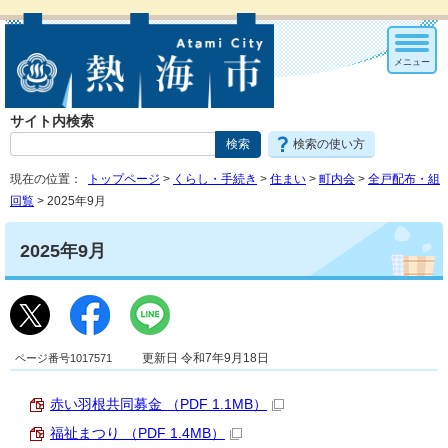
メニュー
サイト内検索
検索の使い方
現在の位置：
トップページ
>
くらし・手続き
>
住まい
>
町内会
>
全戸配布・組
回覧
> 2025年9月
2025年9月
ページ番号1017571
更新日 令和7年9月18日
赤い羽根共同募金 （PDF 1.1MB）
福祉まつり （PDF 1.4MB）