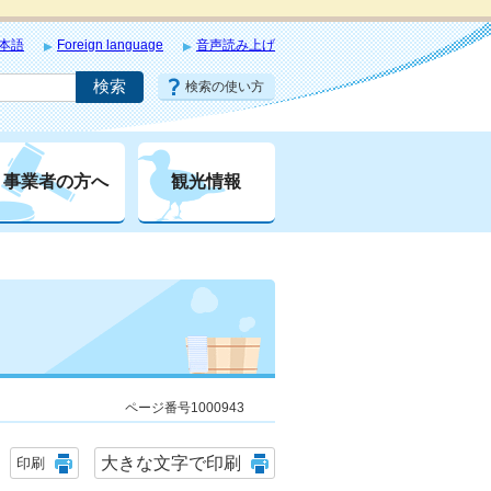
本語
Foreign language
音声読み上げ
検索の使い方
事業者の方へ
観光情報
ページ番号1000943
大きな文字で印刷
印刷