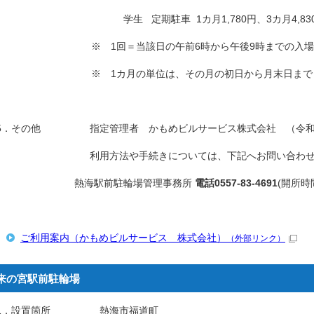
学生 定期駐車 1カ月1,780円、3カ月4,830円、6
※ 1回＝当該日の午前6時から午後9時までの入場
※ 1カ月の単位は、その月の初日から月末日まで
5．その他 指定管理者 かもめビルサービス株式会社 （令和6年4
利用方法や手続きについては、下記へお問い合わせく
熱海駅前駐輪場管理事務所
電話0557-83-4691
(開所時
ご利用案内（かもめビルサービス 株式会社）
（外部リンク）
来の宮駅前駐輪場
1．設置箇所 熱海市福道町