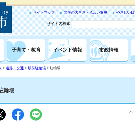
サイトマップ
文字の大きさ・色合い変更
やさしい日
サイト内検索
子育て・教育
イベント情報
市政情報
き
>
道路・交通
>
駅前駐輪場
> 駐輪場
駐輪場
ペー