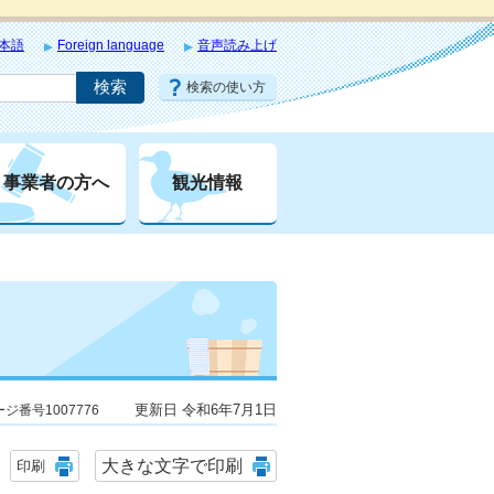
本語
Foreign language
音声読み上げ
検索の使い方
事業者の方へ
観光情報
更新日 令和6年7月1日
ジ番号1007776
大きな文字で印刷
印刷