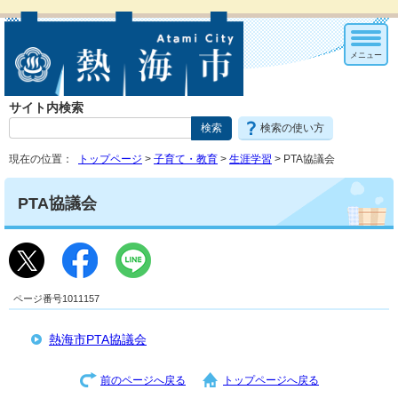
メニュー
サイト内検索
検索の使い方
現在の位置：
トップページ
>
子育て・教育
>
生涯学習
> PTA協議会
PTA協議会
ページ番号1011157
熱海市PTA協議会
前のページへ戻る
トップページへ戻る