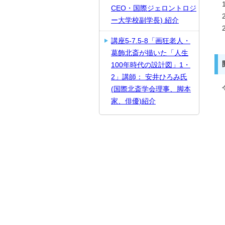
CEO・国際ジェロントロジ
ー大学校副学長) 紹介
講座5-7.5-8「画狂老人・
葛飾北斎が描いた「人生
100年時代の設計図」1・
2」講師： 安井ひろみ氏
(国際北斎学会理事、脚本
家、俳優)紹介