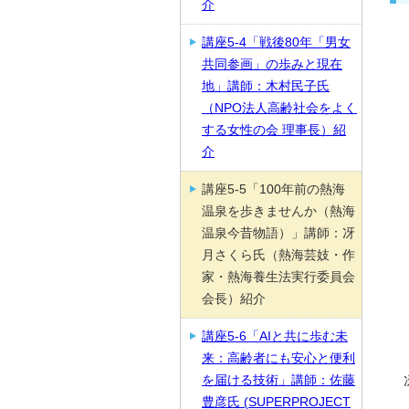
介
講座5-4「戦後80年「男女
共同参画」の歩みと現在
地」講師：木村民子氏
（NPO法人高齢社会をよく
する女性の会 理事長）紹
介
講座5-5「100年前の熱海
温泉を歩きませんか（熱海
温泉今昔物語）」講師：冴
月さくら氏（熱海芸妓・作
家・熱海養生法実行委員会
会長）紹介
講座5-6「AIと共に歩む未
来：高齢者にも安心と便利
を届ける技術」講師：佐藤
豊彦氏 (SUPERPROJECT