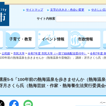
サイトマップ
文字の大きさ・色合い変更
やさしい日
サイト内検索
子育て・教育
イベント情報
市政情報
>
公民館
>
市民大学
>
令和7年度 市民大学（一部で録画配信受付中）
>
令和7年度 
5「100年前の熱海温泉を歩きませんか（熱海温泉今昔物語）」講師：冴月さくら氏
講座5-5「100年前の熱海温泉を歩きませんか（熱海温
冴月さくら氏（熱海芸妓・作家・熱海養生法実行委員会
ペー