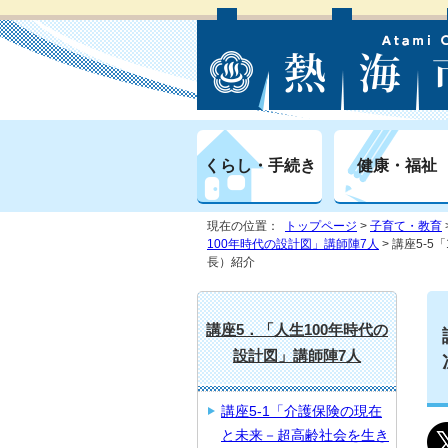
くらし・手続き
健康・福祉
現在の位置：
トップページ
>
子育て・教育
100年時代の設計図」講師陣7人
> 講座5-
長）紹介
講座5．「人生100年時代の
設計図」講師陣7人
講座5-1「介護保険の現在
と未来－超高齢社会を生き