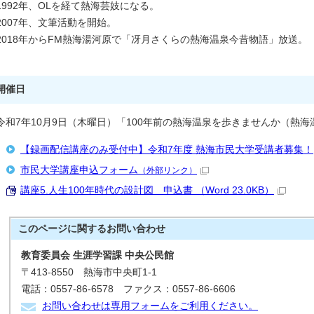
1992年、OLを経て熱海芸妓になる。
2007年、文筆活動を開始。
2018年からFM熱海湯河原で「冴月さくらの熱海温泉今昔物語」放送。
開催日
令和7年10月9日（木曜日）「100年前の熱海温泉を歩きませんか（熱
【録画配信講座のみ受付中】令和7年度 熱海市民大学受講者募集！
市民大学講座申込フォーム
（外部リンク）
講座5.人生100年時代の設計図 申込書 （Word 23.0KB）
このページに関する
お問い合わせ
教育委員会 生涯学習課 中央公民館
〒413-8550 熱海市中央町1-1
電話：0557-86-6578 ファクス：0557-86-6606
お問い合わせは専用フォームをご利用ください。