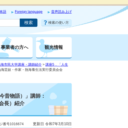
本語
Foreign language
音声読み上げ
検索の使い方
事業者の方へ
観光情報
熱海市民大学講座・講師紹介
>
講座5．「人生
（熱海芸妓・作家・熱海養生法実行委員会会
泉今昔物語）」講師：
会長）紹介
更新日 令和7年3月10日
ジ番号1016674