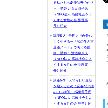
る私たちの老後は安心か？
－」講師： 石田路子氏
（NPO法人 高齢社会をよ
くする女性の会 副理事
長）紹介
講座5-2「最期まで自分ら
しく生きるー「私の生き方
連絡ノート」で考える医
療」講師： 渡辺敏恵氏
（NPO法人 高齢社会をよ
くする女性の会 副理事
長）紹介
講座5-3「人間らしい最期
を迎えるために必要な介護
の力」講師： 稲葉敬子氏
（NPO法人 高齢社会をよ
くする女性の会 理事）紹