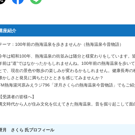
講座紹介
テーマ：100年前の熱海温泉を歩きませんか（熱海温泉今昔物語）
今年は昭和100年、熱海温泉の街並みは随分と様変わりをしています。皆
年前は”道”ではなかったかもしれませんね。100年前の熱海温泉を歩い
とで、現在の景色や散歩の楽しみが変わるかもしれません。健康長寿の
懐かしさと発見に満ちたひとときを感じてみませんか？
FM熱海湯河原みえラジ796「冴月さくらの熱海温泉今昔物語」でもご
【受講者の皆様へ】
縄文時代から人が住み文化を伝えてきた熱海温泉。昔を掘り起こして面
冴月 さくら 氏プロフィール