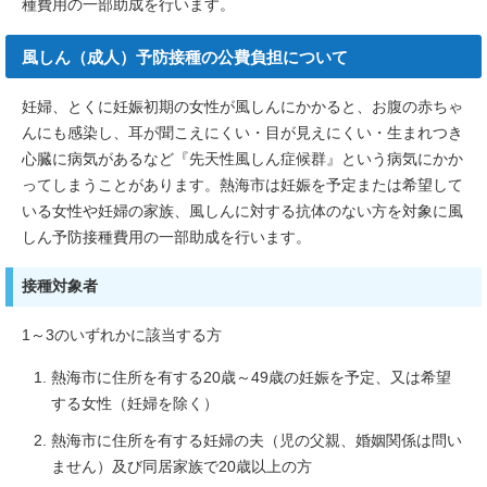
種費用の一部助成を行います。
風しん（成人）予防接種の公費負担について
妊婦、とくに妊娠初期の女性が風しんにかかると、お腹の赤ちゃ
んにも感染し、耳が聞こえにくい・目が見えにくい・生まれつき
心臓に病気があるなど『先天性風しん症候群』という病気にかか
ってしまうことがあります。熱海市は妊娠を予定または希望して
いる女性や妊婦の家族、風しんに対する抗体のない方を対象に風
しん予防接種費用の一部助成を行います。
接種対象者
1～3のいずれかに該当する方
熱海市に住所を有する20歳～49歳の妊娠を予定、又は希望
する女性（妊婦を除く）
熱海市に住所を有する妊婦の夫（児の父親、婚姻関係は問い
ません）及び同居家族で20歳以上の方