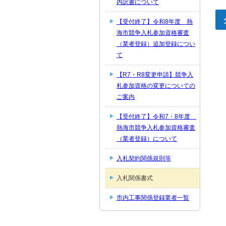
内訳書について
【受付終了】令和8年度 熱
海市競争入札参加資格審査
（業者登録）追加登録につい
て
【R7・R8変更申請】競争入
札参加資格の変更についての
ご案内
【受付終了】令和7・8年度
熱海市競争入札参加資格審査
（業者登録）について
入札契約関係規則等
入札関係書式
市内工事関係登録業者一覧