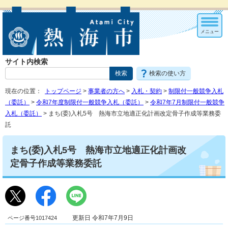
メニュー
サイト内検索
検索の使い方
現在の位置：
トップページ
>
事業者の方へ
>
入札・契約
>
制限付一般競争入札
（委託）
>
令和7年度制限付一般競争入札（委託）
>
令和7年7月制限付一般競争
入札（委託）
> まち(委)入札5号 熱海市立地適正化計画改定骨子作成等業務委
託
まち(委)入札5号 熱海市立地適正化計画改
定骨子作成等業務委託
ページ番号1017424
更新日 令和7年7月9日