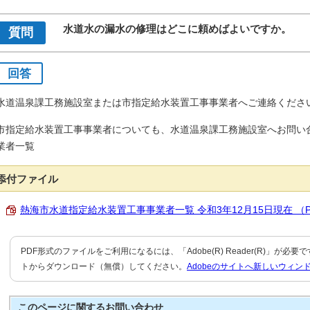
水道水の漏水の修理はどこに頼めばよいですか。
質問
回答
水道温泉課工務施設室または市指定給水装置工事事業者へご連絡くださ
市指定給水装置工事事業者についても、水道温泉課工務施設室へお問い
業者一覧
添付ファイル
熱海市水道指定給水装置工事事業者一覧 令和3年12月15日現在 （PDF
PDF形式のファイルをご利用になるには、「Adobe(R) Reader(R)」が必
トからダウンロード（無償）してください。
Adobeのサイトへ新しいウィン
このページに関する
お問い合わせ