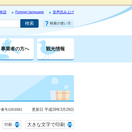
本語
Foreign language
音声読み上げ
検索の使い方
事業者の方へ
観光情報
。
更新日 平成29年3月29日
番号1003981
大きな文字で印刷
印刷