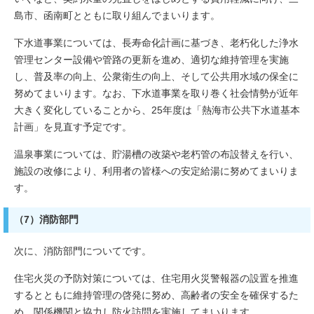
島市、函南町とともに取り組んでまいります。
下水道事業については、長寿命化計画に基づき、老朽化した浄水
管理センター設備や管路の更新を進め、適切な維持管理を実施
し、普及率の向上、公衆衛生の向上、そして公共用水域の保全に
努めてまいります。なお、下水道事業を取り巻く社会情勢が近年
大きく変化していることから、25年度は「熱海市公共下水道基本
計画」を見直す予定です。
温泉事業については、貯湯槽の改築や老朽管の布設替えを行い、
施設の改修により、利用者の皆様への安定給湯に努めてまいりま
す。
（7）消防部門
次に、消防部門についてです。
住宅火災の予防対策については、住宅用火災警報器の設置を推進
するとともに維持管理の啓発に努め、高齢者の安全を確保するた
め、関係機関と協力し防火訪問を実施してまいります。