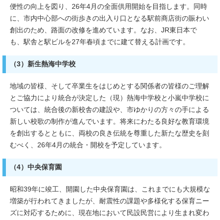
便性の向上を図り、26年4月の全面供用開始を目指します。同時
に、市内中心部への街歩きの出入り口となる駅前商店街の賑わい
創出のため、路面の改修を進めています。なお、JR東日本で
も、駅舎と駅ビルを27年春頃までに建て替える計画です。
（3）新生熱海中学校
地域の皆様、そして卒業生をはじめとする関係者の皆様のご理解
とご協力により統合が決定した（現）熱海中学校と小嵐中学校に
ついては、統合後の新校舎の建設や、市ゆかりの方々の手による
新しい校歌の制作が進んでいます。将来にわたる良好な教育環境
を創出するとともに、両校の良き伝統を尊重した新たな歴史を刻
むべく、26年4月の統合・開校を予定しています。
（4）中央保育園
昭和39年に竣工、開園した中央保育園は、これまでにも大規模な
増築が行われてきましたが、耐震性の課題や多様化する保育ニー
ズに対応するために、現在地において民設民営により生まれ変わ