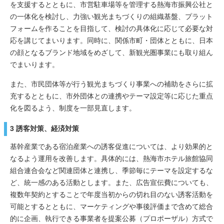
を支援するとともに、市営駐車場等を管理する熱海市振興公社と
の一体化を検討し、力強い観光まちづくりの組織基盤、プラット
フォームを作ることを目指して、検討の具体化に応じて必要な対
応を講じてまいります。同時に、関係市町・団体とともに、日本
の顔となるブランド地域をめざして、新観光圏事業にも取り組ん
でまいります。
また、市民団体等が行う観光まちづくり事業への補助をさらに拡
充するとともに、市外団体との連携やテーマ設定等に応じた重点
化を図るよう、制度を一部見直します。
3 誘客対策、経済対策
基幹産業である宿泊産業への誘客促進については、より効果的と
なるよう運用を改善します。具体的には、熱海市ホテル旅館協同
組合連合会など関連団体と連携し、季節毎にテーマを設定するな
ど、統一感のある活動とします。また、広告宣伝費についても、
複数年契約とすることで年度当初からの切れ目のない誘客活動を
可能とするとともに、マーケティングや事後評価まで含めて総合
的に企画、執行できる事業者を提案公募（プロポーザル）方式で