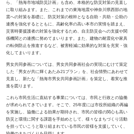
ら、「熱海市地域防災計画」も含め、本格的な防災対策の見直し
に取り組みます。また、これまでの東海地震や神奈川県西部の地
震への対策を基礎に、防災対策の根幹となる自助・共助・公助の
連携を強化するとともに、高齢化率の高い本市の実情を踏まえ、
災害時要援護者の対策を強化するため、自主防災会への支援や関
係機関との連携に努めてまいります。また、建物の耐震化や家具
の転倒防止を推進するなど、被害軽減に効果的な対策を充実・強
化してまいります。
男女共同参画については、男女共同参画社会の実現にむけて策定
した「男女が共に輝くあたみ21プラン」を、社会情勢にあわせて
見直し、新たな「熱海市男女共同参画計画」を策定し、着実な推
進を図ります。
これら市民生活に直結する事業については、市民と行政との協働
が求められてきています。そこで、25年度には市役所組織の再編
を実施し、協働による効果が期待され、市民の皆様の関心も高い
防災と環境に関する課題を手始めとして、様々なまちづくり活動
を担っていこうと取り組まれている市民の皆様を支援していく、
協働のまちづくりを目指します。