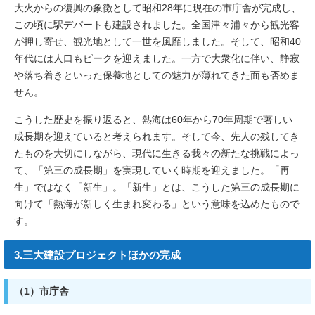
大火からの復興の象徴として昭和28年に現在の市庁舎が完成し、
この頃に駅デパートも建設されました。全国津々浦々から観光客
が押し寄せ、観光地として一世を風靡しました。そして、昭和40
年代には人口もピークを迎えました。一方で大衆化に伴い、静寂
や落ち着きといった保養地としての魅力が薄れてきた面も否めま
せん。
こうした歴史を振り返ると、熱海は60年から70年周期で著しい
成長期を迎えていると考えられます。そして今、先人の残してき
たものを大切にしながら、現代に生きる我々の新たな挑戦によっ
て、「第三の成長期」を実現していく時期を迎えました。「再
生」ではなく「新生」。「新生」とは、こうした第三の成長期に
向けて「熱海が新しく生まれ変わる」という意味を込めたもので
す。
3.三大建設プロジェクトほかの完成
（1）市庁舎