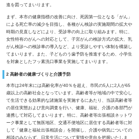
進を図ってまいります。
まず、本市の健康指標の改善に向け、死因第一位となる「がん」
による死亡率の減少を目指し、各種がん検診の実施期間の拡大や
時期の見直しなどにより、受診率の向上に取り組みます。特に、
女性特有のがんへの対応として、子宮がんの検診方式の拡大、乳
がん検診への検診車の導入など、より受診しやすい体制を構築し
てまいります。また、子どものう歯予防を推進するため、小学生
を対象としたフッ素洗口事業を実施してまいります。
2 高齢者の健康づくりと介護予防
本市は24年末には高齢化率が40％を超え、市民の5人に2人が65
歳以上の高齢社会となっています。高齢者等が地域の中で安心し
て生活できる効果的な諸施策を実施するにあたり、当該高齢者等
の居住実態および意向調査を行い、健康、福祉、介護の各部門が
連携して対応してまいります。特に、高齢者等出張相談ネットワ
ーク事業として無医地区、交通不便地区に居住する高齢者等に対
して「健康と福祉出張相談会」を開催し、介護や病気についての
相談のみならず、日常生活について実情や意向を把握いたしま