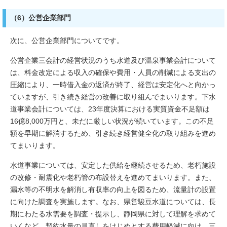
（6）公営企業部門
次に、公営企業部門についてです。
公営企業三会計の経営状況のうち水道及び温泉事業会計について
は、料金改定による収入の確保や費用・人員の削減による支出の
圧縮により、一時借入金の返済が終了、経営は安定化へと向かっ
ていますが、引き続き経営の改善に取り組んでまいります。下水
道事業会計については、23年度決算における実質資金不足額は
16億8,000万円と、未だに厳しい状況が続いています。この不足
額を早期に解消するため、引き続き経営健全化の取り組みを進め
てまいります。
水道事業については、安定した供給を継続させるため、老朽施設
の改修・耐震化や老朽管の布設替えを進めてまいります。また、
漏水等の不明水を解消し有収率の向上を図るため、流量計の設置
に向けた調査を実施します。なお、県営駿豆水道については、長
期にわたる水需要を調査・提示し、静岡県に対して理解を求めて
いくなど、契約水量の見直しをはじめとする費用軽減に向け、三