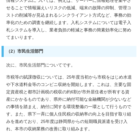
情報システムについては、例えば、サーバーに情報処理を集中さ
せることで情報漏えいリスクの低減、端末の故障の抑制、管理コ
ストの削減等が見込まれるシンクライアント方式など、事務の効
率化のための調査を継続します。入札システムについては電子入
札システムを導入し、業者負担の軽減と事務の簡素効率化に努め
てまいります。
（2）市民生活部門
次に、市民生活部門についてです。
市税等の賦課徴収については、25年度当初から市税をはじめ水道
や下水道料金等のコンビニ収納を開始します。これは、主要な固
定資産税と都市計画税の税収の約6割が市外居住者が所有する資
産にかかるものであり、県外に納付可能な金融機関が少ないなど
の事情を踏まえ、納付に関する環境整備の一環として行うもので
す。また、県下一斉に個人住民税の収納率の向上を目指す取り組
みを進めており、25年度は静岡県からの短期職員派遣を受け入
れ、本市の収納業務の改善に取り組みます。