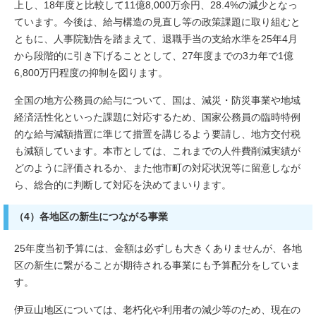
上し、18年度と比較して11億8,000万余円、28.4%の減少となっ
ています。今後は、給与構造の見直し等の政策課題に取り組むと
ともに、人事院勧告を踏まえて、退職手当の支給水準を25年4月
から段階的に引き下げることとして、27年度までの3カ年で1億
6,800万円程度の抑制を図ります。
全国の地方公務員の給与について、国は、減災・防災事業や地域
経済活性化といった課題に対応するため、国家公務員の臨時特例
的な給与減額措置に準じて措置を講じるよう要請し、地方交付税
も減額しています。本市としては、これまでの人件費削減実績が
どのように評価されるか、また他市町の対応状況等に留意しなが
ら、総合的に判断して対応を決めてまいります。
（4）各地区の新生につながる事業
25年度当初予算には、金額は必ずしも大きくありませんが、各地
区の新生に繋がることが期待される事業にも予算配分をしていま
す。
伊豆山地区については、老朽化や利用者の減少等のため、現在の