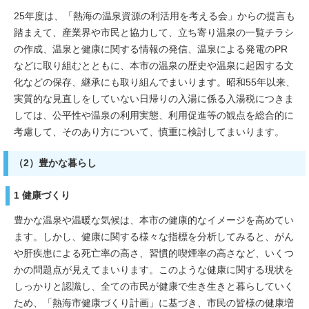
25年度は、「熱海の温泉資源の利活用を考える会」からの提言も
踏まえて、産業界や市民と協力して、立ち寄り温泉の一覧チラシ
の作成、温泉と健康に関する情報の発信、温泉による発電のPR
などに取り組むとともに、本市の温泉の歴史や温泉に起因する文
化などの保存、継承にも取り組んでまいります。昭和55年以来、
実質的な見直しをしていない日帰りの入湯に係る入湯税につきま
しては、公平性や温泉の利用実態、利用促進等の観点を総合的に
考慮して、そのあり方について、慎重に検討してまいります。
（2）豊かな暮らし
1 健康づくり
豊かな温泉や温暖な気候は、本市の健康的なイメージを高めてい
ます。しかし、健康に関する様々な指標を分析してみると、がん
や肝疾患による死亡率の高さ、習慣的喫煙率の高さなど、いくつ
かの問題点が見えてまいります。このような健康に関する現状を
しっかりと認識し、全ての市民が健康で生き生きと暮らしていく
ため、「熱海市健康づくり計画」に基づき、市民の皆様の健康増