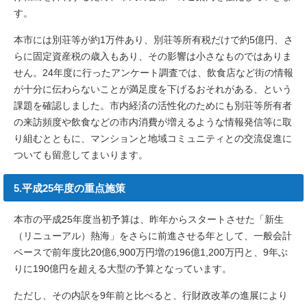
す。
本市には別荘等が約1万件あり、別荘等所有税だけで約5億円、さ
らに固定資産税の歳入もあり、その影響は小さなものではありま
せん。24年度に行ったアンケート調査では、飲食店など街の情報
が十分に伝わらないことが満足度を下げるおそれがある、という
課題を確認しました。市内経済の活性化のためにも別荘等所有者
の来訪頻度や飲食などの市内消費が増えるような情報発信等に取
り組むとともに、マンションと地域コミュニティとの交流促進に
ついても留意してまいります。
5.平成25年度の重点施策
本市の平成25年度当初予算は、昨年からスタートさせた「新生
（リニューアル）熱海」をさらに前進させる年として、一般会計
ベースで前年度比20億6,900万円増の196億1,200万円と、9年ぶ
りに190億円を超える大型の予算となっています。
ただし、その内訳を9年前と比べると、行財政改革の進展により