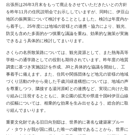
出張所は26年3月末をもって廃止をさせていただきたいとの方針
を昨年11月の住民説明会でお示ししていますが、同時に、伊豆山
地区の振興策について検討することとしました。検討は年度内か
ら着手し、25年度には地域の皆様との連携・協力により、観光、
防災も含めた多面的かつ慎重な議論を重ね、効果的な施策が実施
できるよう具体的に検討してまいります。
さくらの名所散策路については、観光資源として、また熱海高等
学校への通学路としての役割も期待されています。昨年度の地質
調査に基づき実施設計を作成、JRと具体的な協議を開始し、工
事着手に備えます。また、住民や関係団体など地元の皆様の地域
づくり活動の中から発した千歳川緑道構想については、地域の声
を尊重しつつ、隣接する湯河原町との連携など、実現に向けた取
り組みに注視するとともに、泉公園の拡充や県道十国峠伊豆山線
の拡幅については、相乗的な効果を生み出せるよう、総合的に取
り組んでまいります。
重要文化財である旧日向別邸は、世界的に著名な建築家ブルー
ノ・タウトが我が国に残した唯一の建物であることから、世界に