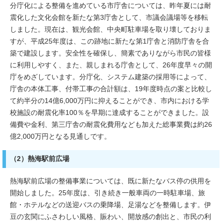
分庁化による整備を進めている市庁舎については、昨年夏には耐
震化した文化会館を新たな第3庁舎として、市議会議場等を移転
しました。現在は、観光会館、中央町駐車場を取り壊しておりま
すが、平成25年度は、この跡地に新たな第1庁舎と消防庁舎を合
築で建設します。安全性を確保し、簡素でありながら市民の皆様
に利用しやすく、また、親しまれる庁舎として、26年度早々の開
庁をめざしています。分庁化、システム建築の採用等によって、
庁舎の本体工事、付帯工事の合計額は、19年度時点の案と比較し
て約半分の14億6,000万円に抑えることができ、市内における学
校施設の耐震化率100％を早期に達成することができました。設
備費や金利、第三庁舎の耐震化費用なども加えた総事業費は約26
億2,000万円となる見通しです。
（2）熱海駅前広場
熱海駅前広場の整備事業については、既に新たなバス停の供用を
開始しました。25年度は、引き続き一般車両の一時駐車場、旅
館・ホテルなどの送迎バスの乗降場、足湯などを整備します。伊
豆の玄関にふさわしい風格、賑わい、開放感の創出と、市民の利