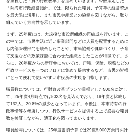
を重視した「質の行政改革」を進めていきます。今般策定した
「熱海市行政経営指針」では、限られた職員、予算等の経営資源
を最大限に活用し、また市民や産業との協働を図りながら、取り
組んでいく方向性を示しています。
まず、25年度には、大規模な市役所組織の再編成を行います。こ
の中では、市民生活に近い事業部門などに人員を配置するために
も内部管理部門を統合したことや、市民協働や健康づくり、子育
て支援などの政策課題に合わせた組織としたことが特徴です。さ
らに、26年度からの新庁舎においては、戸籍、保険、税務などの
行政サービスを一つのフロアに集めて提供するなど、市民の皆様
にとって便利で使いやすい市役所の実現を目指します。
職員数については、行財政改革プランで目標とした500名に対し
て、25年度4月時点では502名を見込んでおり、18年度と比較し
て132人、20.8%の減少となっています。今後は、本市特有の行
政事情等を考慮しつつ、行政サービスを提供する上で必要な職員
数を検証しながら、適正化を図ってまいります。
職員給与については、25年度当初予算では29億8,000万余円を計