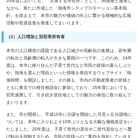
25年度においても、「営業する市役所」として、関係者と連携し
ながら、新たに作成した「熱海市シティプロモーション基本指
針」を踏まえて、本市の魅力や価値の向上に繋がる積極的な広報
活動や投資促進を推進してまいります。
（2）人口増加と別荘等所有者
本市の人口構造の課題である人口減少や高齢化の進展は、若年層
の転出と高齢層の転入が大きな要因の一つです。このため、24年
度は、本市に移り住んだ子育て世代など市民の皆様の暮らしぶり
や、熱海を選んだ理由といった情報を発信するウェブサイト「熱
海時間」を開設しました。その後も、市内の不動産業者の皆様と
ともに東京での移住相談会に参加しており、25年度においても、
官民連携して、引き続き居住地としての魅力の発信に取り組んで
まいります。
また、市が開発し、平成15年に分譲を開始した月見ヶ丘分譲地に
ついては、本年に入りおよそ10年ぶりとなる大幅な価格改定をい
たしました。25年度は、子育て世代の居住や二世代居住などへ繋
げ転出を抑制するため、市民の皆様へのご案内を強化していきま