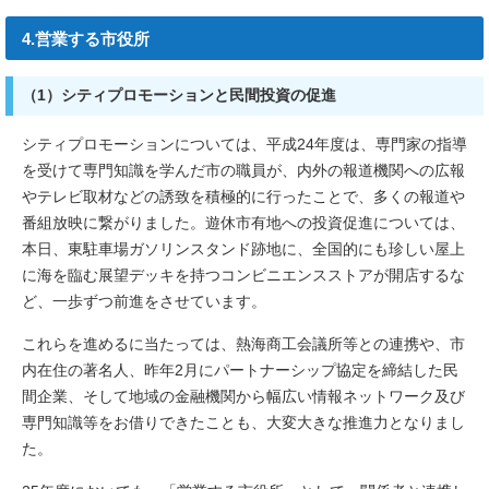
4.営業する市役所
（1）シティプロモーションと民間投資の促進
シティプロモーションについては、平成24年度は、専門家の指導
を受けて専門知識を学んだ市の職員が、内外の報道機関への広報
やテレビ取材などの誘致を積極的に行ったことで、多くの報道や
番組放映に繋がりました。遊休市有地への投資促進については、
本日、東駐車場ガソリンスタンド跡地に、全国的にも珍しい屋上
に海を臨む展望デッキを持つコンビニエンスストアが開店するな
ど、一歩ずつ前進をさせています。
これらを進めるに当たっては、熱海商工会議所等との連携や、市
内在住の著名人、昨年2月にパートナーシップ協定を締結した民
間企業、そして地域の金融機関から幅広い情報ネットワーク及び
専門知識等をお借りできたことも、大変大きな推進力となりまし
た。