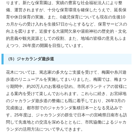
ります。新たな保育園は、実績の豊富な社会福祉法人により整
備、運営されますが、十分な保育環境を確保したうえで、延長保
育や休日保育の実施、また、0歳児保育についても現在の生後10
カ月からの受け入れを生後57日からとするなど、保育サービスの
向上を図ります。近接する大湯間欠泉や湯前神社の歴史的・文化
的意義や観光資源としての役割、また、地域の皆様の意見もふま
えつつ、26年度の開園を目指しています。
（5）ジャカランダ遊歩道
花木については、篤志家の多大なご支援を受けて、梅園や糸川遊
歩道のリニューアルを実施してまいりました。梅園では、梅まつ
り期間中、約20万人のお客様が訪れ、市民ボランティアの皆様に
よる案内を受けて楽しんでおられます。これらに続き、お宮緑地
のジャカランダ遊歩道の整備にも既に着手しており、26年3月の
完成後は、都市部でのジャカランダ集積日本一となる見込みで
す。25年度は、ジャカランダの群生で日本一の宮崎県日南市も訪
問して先進地との交流を深めるとともに、市民協働によるジャカ
ランダの活用方法について学んできます。