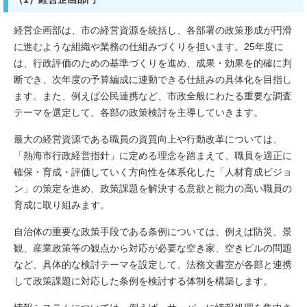
経営企画部は、市の経営資源を統括し、各部署の政策形成が円滑
に進むような組織や業務の仕組みづくりを担います。25年度に
は、行政評価のための基準づくりを進め、成果・効果を的確に判
断でき、次年度の予算編成に連動できる仕組みの具体化を目指し
ます。また、例えば公民連携など、市政全般にわたる重要な調査
テーマを選定して、各部の政策検討を主導していきます。
最大の経営資源である職員の資質向上や行動改革については、
「熱海市行政経営指針」に定める理念を踏まえて、職員を適正に
確保・育成・評価していく方向性を体系化した「人材育成ビジョ
ン」の策定を進め、政策課題を解決する意欲と能力の高い職員の
育成に取り組みます。
自治体の重要な政策手段である条例については、例えば防災、景
観、産業政策等の観点から対応が必要な空き家、空きビルの問題
など、具体的な検討テーマを設定して、法務文書室が各部と連携
して政策課題に対応した条例を検討する体制を構築します。