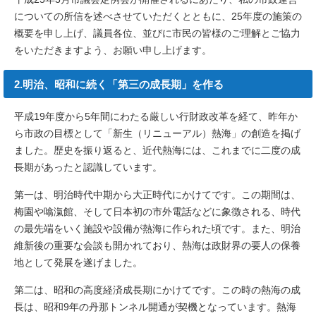
についての所信を述べさせていただくとともに、25年度の施策の
概要を申し上げ、議員各位、並びに市民の皆様のご理解とご協力
をいただきますよう、お願い申し上げます。
2.明治、昭和に続く「第三の成長期」を作る
平成19年度から5年間にわたる厳しい行財政改革を経て、昨年か
ら市政の目標として「新生（リニューアル）熱海」の創造を掲げ
ました。歴史を振り返ると、近代熱海には、これまでに二度の成
長期があったと認識しています。
第一は、明治時代中期から大正時代にかけてです。この期間は、
梅園や噏滊館、そして日本初の市外電話などに象徴される、時代
の最先端をいく施設や設備が熱海に作られた頃です。また、明治
維新後の重要な会談も開かれており、熱海は政財界の要人の保養
地として発展を遂げました。
第二は、昭和の高度経済成長期にかけてです。この時の熱海の成
長は、昭和9年の丹那トンネル開通が契機となっています。熱海