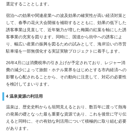
選定することとします。
宿泊への効果や関連産業への波及効果の確実性が高い経済対策と
して、春季の花火大会開催を補助するとともに、効果の低下した
誘客事業は見直して、近年魅力が増した梅園の紅葉を軸にした誘
客事業の充実を図ります。同時に、国道から街中への誘客によ
り、幅広い産業の振興を図るための試みとして、海岸沿いの市営
駐車場を一部無償化する実証実験プロジェクトに着手します。
26年4月には消費税率の引き上げが予定されており、レジャー消
費の減少によって旅館・ホテル業界をはじめとする市内経済への
影響も心配されることから、その動向に注意して、対応の必要性
を検討してまいります。
4 温泉資源の利活用
温泉は、歴史史料からも垣間見えるとおり、数百年に渡って熱海
の発展の礎となった最も重要な資源であり、これを後世に守り伝
えると同時に、その有効な利活用について積極的に取り組む必要
があります。