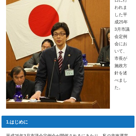
日に行
われま
した平
成25年
3月市議
会定例
会にお
いて、
市長が
施政方
針を述
べまし
た。
1.はじめに
平成25年3月市議会定例会が開催されるにあたり、私の市政運営