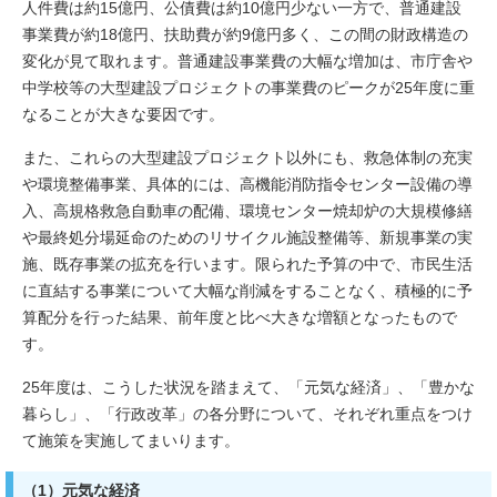
人件費は約15億円、公債費は約10億円少ない一方で、普通建設
事業費が約18億円、扶助費が約9億円多く、この間の財政構造の
変化が見て取れます。普通建設事業費の大幅な増加は、市庁舎や
中学校等の大型建設プロジェクトの事業費のピークが25年度に重
なることが大きな要因です。
また、これらの大型建設プロジェクト以外にも、救急体制の充実
や環境整備事業、具体的には、高機能消防指令センター設備の導
入、高規格救急自動車の配備、環境センター焼却炉の大規模修繕
や最終処分場延命のためのリサイクル施設整備等、新規事業の実
施、既存事業の拡充を行います。限られた予算の中で、市民生活
に直結する事業について大幅な削減をすることなく、積極的に予
算配分を行った結果、前年度と比べ大きな増額となったもので
す。
25年度は、こうした状況を踏まえて、「元気な経済」、「豊かな
暮らし」、「行政改革」の各分野について、それぞれ重点をつけ
て施策を実施してまいります。
（1）元気な経済