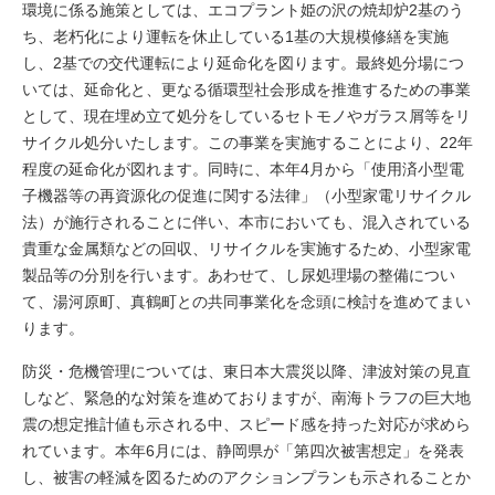
環境に係る施策としては、エコプラント姫の沢の焼却炉2基のう
ち、老朽化により運転を休止している1基の大規模修繕を実施
し、2基での交代運転により延命化を図ります。最終処分場につ
いては、延命化と、更なる循環型社会形成を推進するための事業
として、現在埋め立て処分をしているセトモノやガラス屑等をリ
サイクル処分いたします。この事業を実施することにより、22年
程度の延命化が図れます。同時に、本年4月から「使用済小型電
子機器等の再資源化の促進に関する法律」（小型家電リサイクル
法）が施行されることに伴い、本市においても、混入されている
貴重な金属類などの回収、リサイクルを実施するため、小型家電
製品等の分別を行います。あわせて、し尿処理場の整備につい
て、湯河原町、真鶴町との共同事業化を念頭に検討を進めてまい
ります。
防災・危機管理については、東日本大震災以降、津波対策の見直
しなど、緊急的な対策を進めておりますが、南海トラフの巨大地
震の想定推計値も示される中、スピード感を持った対応が求めら
れています。本年6月には、静岡県が「第四次被害想定」を発表
し、被害の軽減を図るためのアクションプランも示されることか