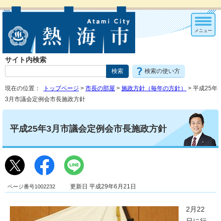
メニュー
サイト内検索
検索の使い方
現在の位置：
トップページ
>
市長の部屋
>
施政方針（毎年の方針）
> 平成25年
3月市議会定例会市長施政方針
平成25年3月市議会定例会市長施政方針
ページ番号1002232
更新日 平成29年6月21日
2月22