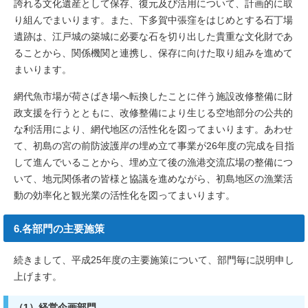
誇れる文化遺産として保存、復元及び活用について、計画的に取
り組んでまいります。また、下多賀中張窪をはじめとする石丁場
遺跡は、江戸城の築城に必要な石を切り出した貴重な文化財であ
ることから、関係機関と連携し、保存に向けた取り組みを進めて
まいります。
網代魚市場が荷さばき場へ転換したことに伴う施設改修整備に財
政支援を行うとともに、改修整備により生じる空地部分の公共的
な利活用により、網代地区の活性化を図ってまいります。あわせ
て、初島の宮の前防波護岸の埋め立て事業が26年度の完成を目指
して進んでいることから、埋め立て後の漁港交流広場の整備につ
いて、地元関係者の皆様と協議を進めながら、初島地区の漁業活
動の効率化と観光業の活性化を図ってまいります。
6.各部門の主要施策
続きまして、平成25年度の主要施策について、部門毎に説明申し
上げます。
（1）経営企画部門