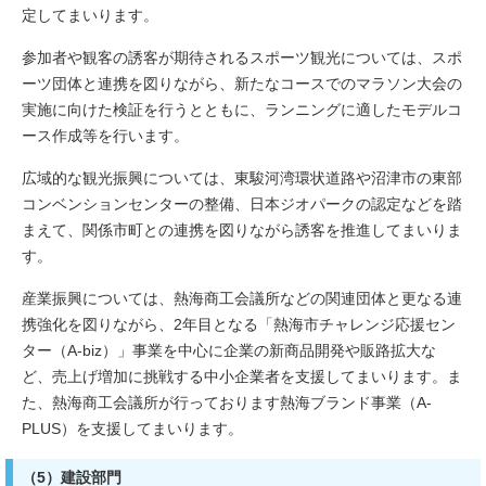
定してまいります。
参加者や観客の誘客が期待されるスポーツ観光については、スポ
ーツ団体と連携を図りながら、新たなコースでのマラソン大会の
実施に向けた検証を行うとともに、ランニングに適したモデルコ
ース作成等を行います。
広域的な観光振興については、東駿河湾環状道路や沼津市の東部
コンベンションセンターの整備、日本ジオパークの認定などを踏
まえて、関係市町との連携を図りながら誘客を推進してまいりま
す。
産業振興については、熱海商工会議所などの関連団体と更なる連
携強化を図りながら、2年目となる「熱海市チャレンジ応援セン
ター（A-biz）」事業を中心に企業の新商品開発や販路拡大な
ど、売上げ増加に挑戦する中小企業者を支援してまいります。ま
た、熱海商工会議所が行っております熱海ブランド事業（A-
PLUS）を支援してまいります。
（5）建設部門