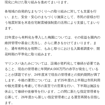
現化に向けた取り組みを進めてまいります。
各地域の自発的なまちづくりへの取り組みに対しても支援を行
い、また、安全・安心のまちづくり施策として、市民の皆様が行
う地震対策を木造住宅耐震補強制度の活用により支援してまいり
ます。
22年度から有料化を導入した梅園については、その収益を園内の
維持管理や基金に充当し、さらに磨きをかけてまいります。ま
た、通年有料化を視野に、もみじ祭りにおける入園者調査や、開
花時期の平準化に取り組みます。
マリンスパあたみについては、設備が老朽化して修繕が必要であ
ること、現在の管理者に年間約4,000万円の赤字が発生している
ことが課題ですが、24年度末で現在の管理者との契約期間が満了
します。今後の運営については、まず25年度の上半期は市民利用
や観光需要を考慮して市の直営での営業を行い、下半期は施設を
休止して修繕や改修等を行います。この間に新たな指定管理者を
公募して、26年度から新しい指定管理者による運営再開を目指し
ます。