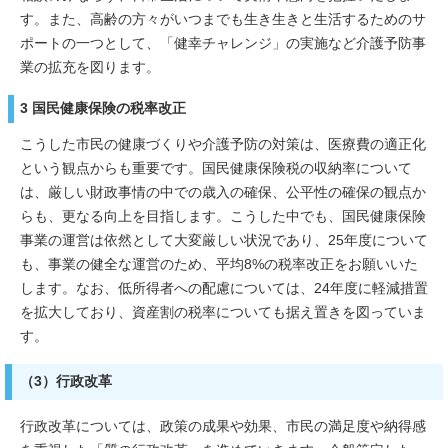
す。また、高齢の方々がいつまでも生き生きと生活するためのサ
ポートの一つとして、「健幸チャレンジ」の実施など介護予防事
業の拡充を図ります。
3 国民健康保険の税率改正
こうした市民の健康づくりや介護予防の対策は、医療費の適正化
という観点からも重要です。国民健康保険税の収納率について
は、厳しい財政事情の中での歳入の確保、公平性の確保の観点か
らも、更なる向上を目指します。こうした中でも、国民健康保険
事業の運営は依然として大変厳しい状況であり、25年度について
も、事業の健全な運営のため、平均8%の税率改正をお願いいた
します。なお、低所得者への配慮については、24年度に軽減措置
を拡大しており、資産割の税率についても据え置きを図っていま
す。
（3）行政改革
行政改革については、政策の成果や効果、市民の満足度や納得感