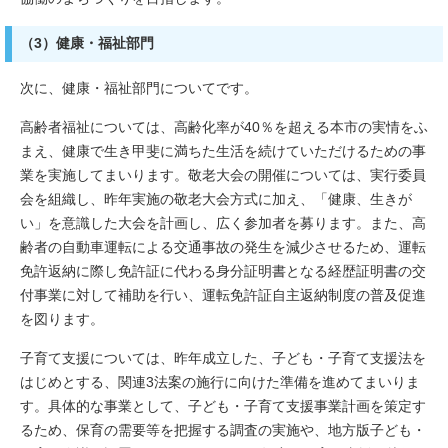
（3）健康・福祉部門
次に、健康・福祉部門についてです。
高齢者福祉については、高齢化率が40％を超える本市の実情をふ
まえ、健康で生き甲斐に満ちた生活を続けていただけるための事
業を実施してまいります。敬老大会の開催については、実行委員
会を組織し、昨年実施の敬老大会方式に加え、「健康、生きが
い」を意識した大会を計画し、広く参加者を募ります。また、高
齢者の自動車運転による交通事故の発生を減少させるため、運転
免許返納に際し免許証に代わる身分証明書となる経歴証明書の交
付事業に対して補助を行い、運転免許証自主返納制度の普及促進
を図ります。
子育て支援については、昨年成立した、子ども・子育て支援法を
はじめとする、関連3法案の施行に向けた準備を進めてまいりま
す。具体的な事業として、子ども・子育て支援事業計画を策定す
るため、保育の需要等を把握する調査の実施や、地方版子ども・