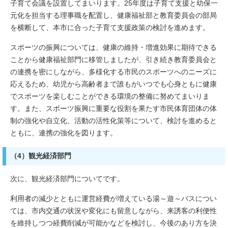
子育て会議を設置してまいります。25年度は子育て支援と幼保一
元化を担当する理事職を配置し、健康福祉部と教育委員会の部局
を横断して、本市に合った子育て支援政策の検討を進めます。
スポーツの振興については、健康の維持・増進効果に期待できる
ことから健康福祉部門に移管しましたが、引き続き教育委員会と
の連携を密にしながら、多様化する市民のスポーツへのニーズに
応えるため、幼児から高齢者まで誰もがいつでも心身ともに健康
でスポーツを楽しむことができる環境の整備に努めてまいりま
す。また、スポーツ振興に重要な役割を果たす市民体育団体の体
制の強化や自立化、活動の活性化策等について、検討を進めると
ともに、連携の強化を図ります。
（4）観光経済部門
次に、観光経済部門についてです。
利用者の減少とともに運営経費が増えている湯～遊～バスについ
ては、市内交通の状況や変化にも留意しながら、来誘客の利便性
を維持しつつ経費削減が可能かなどを検討し、今後のあり方を決