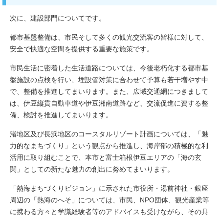
次に、建設部門についてです。
都市基盤整備は、市民そして多くの観光交流客の皆様に対して、
安全で快適な空間を提供する重要な施策です。
市民生活に密着した生活道路については、今後老朽化する都市基
盤施設の点検を行い、埋設管対策に合わせて予算も若干増やす中
で、整備を推進してまいります。また、広域交通網につきまして
は、伊豆縦貫自動車道や伊豆湘南道路など、交流促進に資する整
備、検討を推進してまいります。
渚地区及び長浜地区のコースタルリゾート計画については、「魅
力的なまちづくり」という観点から推進し、海岸部の積極的な利
活用に取り組むことで、本市と富士箱根伊豆エリアの「海の玄
関」としての新たな魅力の創出に努めてまいります。
「熱海まちづくりビジョン」に示された市役所・湯前神社・銀座
周辺の「熱海のへそ」については、市民、NPO団体、観光産業等
に携わる方々と学識経験者等のアドバイスも受けながら、その具