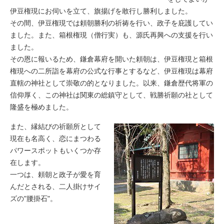
伊豆権現にお伺いを立て、旗揚げを敢行し勝利しました。
その間、伊豆権現では頼朝勝利の祈祷を行い、政子を庇護してい
ました。また、箱根権現（僧行実）も、源氏再興への支援を行い
ました。
その恩に報いるため、鎌倉幕府を開いた頼朝は、伊豆権現と箱根
権現への二所詣を幕府の公式な行事とするなど、伊豆権現は幕府
直轄の神社として崇敬の的となりました。以来、鎌倉歴代将軍の
信仰厚く、この神社は関東の総鎮守として、戦勝祈願の社として
隆盛を極めました。
また、縁結びの祈願所として
現在も名高く、恋にまつわる
パワースポットもいくつか存
在します。
一つは、頼朝と政子が愛を育
んだとされる、二人掛けサイ
ズの"腰掛石"。