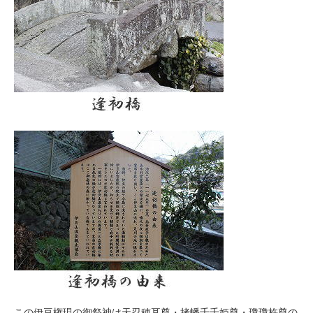
この伊豆権現の御祭神は天忍穂耳尊・拷幡千千姫尊・瓊瓊杵尊の