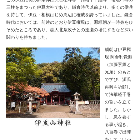
三柱をまつった伊豆大神であり、鎌倉時代以前より、多くの僧兵
を持して、伊豆・相模はじめ周辺に権威を誇っていました。鎌倉
時代においては、前述のとおり伊豆権現は、源頼朝が一時身をひ
そめたところであり、恋人北条政子との逢瀬の場にするなど深い
関わりを持ちました。
頼朝は伊豆権
現 阿舎利覚淵
（加藤景簾と
兄弟）のもと
で学び、源氏
再興を祈願し
て法華経千巻
の誓いを立て
ました。しか
し、急を要す
る事が起き、
八百巻で出陣
をしてよいか