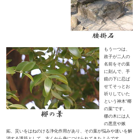
もう一つは、
政子が二人の
名前をその葉
に刻んで、手
鏡の下に忍ば
せてそっとお
祈りしていた
という神木"椰
の葉"です。
梛の木には人
の悪意や嫉
妬、災いをはねのける浄化作用があり、その葉が悩みや迷いを解
消する護符として、古くから身につけられてきたようです。