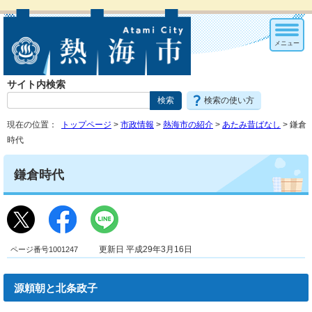
メニュー
サイト内検索
検索の使い方
現在の位置：
トップページ
>
市政情報
>
熱海市の紹介
>
あたみ昔ばなし
> 鎌倉
時代
鎌倉時代
ページ番号1001247
更新日 平成29年3月16日
源頼朝と北条政子