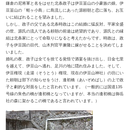
鎌倉の尼将軍と名をはせた北条政子は伊豆韮山の小豪族の娘。伊
豆韮山の「蛭ヶ小島」に島流しにあった源頼朝と恋に落ち、お互
いに結ばれることを望みました。
しかし、政子の父である北条時政はこの結婚に猛反対。平家全盛
の世、源氏の流人である頼朝の前途は絶望的であり、源氏との縁
組は北条家にとって命取りになると考えたからです。時政は、政
子を伊豆国の目代、山木判官平兼隆に嫁がせることを決めてしま
いました。
婚礼の夜、政子は全てを捨てる覚悟で酒宴を抜け出し、日金七里
を越えて、伊豆山へ逃れ、足川の地に隠れ住みました。そして、
伊豆権現（走湯（そうとう）権現、現在の伊豆山神社）の坊にい
た頼朝は部下の知らせをうけ、逢初橋（あいぞめばし）の上で政
子と劇的な対面をしたと言われています。（一般的には国道135
号線の朱色の橋が逢初橋となっていますが、本当の逢初橋は御岳
社の森に架かるこの橋であると言われています。）