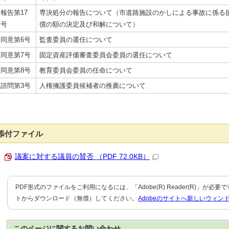
報告第17
専決処分の報告について（市道路施設のかしによる事故に係る
号
償の額の決定及び和解について）
同意第6号
監査委員の選任について
同意第7号
固定資産評価審査委員会委員の選任について
同意第8号
教育委員会委員の任命について
諮問第3号
人権擁護委員候補者の推薦について
添付ファイル
議案に対する議員の賛否 （PDF 72.0KB）
PDF形式のファイルをご利用になるには、「Adobe(R) Reader(R)」が必
トからダウンロード（無償）してください。
Adobeのサイトへ新しいウィン
このページに関する
お問い合わせ