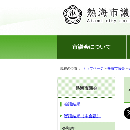
市議会について
現在の位置：
トップページ
>
熱海市議会
>
熱海市議会
会議結果
審議結果（本会議）
令和8年