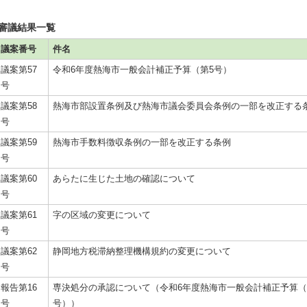
審議結果一覧
議案番号
件名
議案第57
令和6年度熱海市一般会計補正予算（第5号）
号
議案第58
熱海市部設置条例及び熱海市議会委員会条例の一部を改正する
号
議案第59
熱海市手数料徴収条例の一部を改正する条例
号
議案第60
あらたに生じた土地の確認について
号
議案第61
字の区域の変更について
号
議案第62
静岡地方税滞納整理機構規約の変更について
号
報告第16
専決処分の承認について（令和6年度熱海市一般会計補正予算（
号
号））