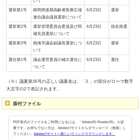
いて
選挙第1号
静岡県後期高齢者医療広域
6月23日
選挙
連合議会議員選挙について
選挙第2号
選挙管理委員会委員及び同
6月23日
指名推選
補充員選挙について
選挙第3号
熱海市議会副議長選挙につ
6月23日
選挙
いて
選任第1号
議会運営委員の補欠選任に
6月23日
選任
ついて
（※）議案第35号の正しい議案名は、「2.」の部分がローマ数字
大文字の2で表記されます。
添付ファイル
PDF形式のファイルをご利用になるには、「Adobe(R) Reader(R)」が必
要です。お持ちでない方は、Adobeのサイトからダウンロード（無償）し
てください。
Adobeのサイトへ新しいウィンドウでリンクします。