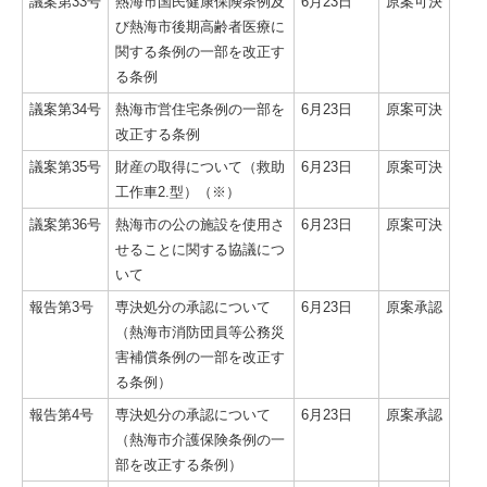
議案第33号
熱海市国民健康保険条例及
6月23日
原案可決
び熱海市後期高齢者医療に
関する条例の一部を改正す
る条例
議案第34号
熱海市営住宅条例の一部を
6月23日
原案可決
改正する条例
議案第35号
財産の取得について（救助
6月23日
原案可決
工作車2.型）（※）
議案第36号
熱海市の公の施設を使用さ
6月23日
原案可決
せることに関する協議につ
いて
報告第3号
専決処分の承認について
6月23日
原案承認
（熱海市消防団員等公務災
害補償条例の一部を改正す
る条例）
報告第4号
専決処分の承認について
6月23日
原案承認
（熱海市介護保険条例の一
部を改正する条例）