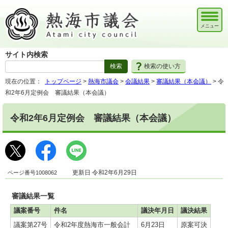
メニュー
サイト内検索
検索の使い方
現在の位置：
トップページ
>
熱海市議会
>
会議結果
>
審議結果（本会議）
> 令
和2年6月定例会 審議結果（本会議）
令和2年6月定例会 審議結果（本会議）
ページ番号1008062
更新日 令和2年6月29日
審議結果一覧
議案番号
件名
議決年月日
議決結果
議案第27号
令和2年度熱海市一般会計
6月23日
原案可決