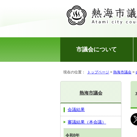
市議会について
現在の位置：
トップページ
>
熱海市議会
>
熱海市議会
会議結果
審議結果（本会議）
令和8年