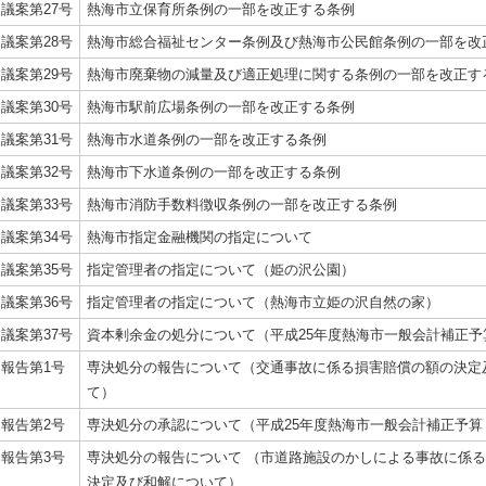
議案第27号
熱海市立保育所条例の一部を改正する条例
議案第28号
熱海市総合福祉センター条例及び熱海市公民館条例の一部を改
議案第29号
熱海市廃棄物の減量及び適正処理に関する条例の一部を改正す
議案第30号
熱海市駅前広場条例の一部を改正する条例
議案第31号
熱海市水道条例の一部を改正する条例
議案第32号
熱海市下水道条例の一部を改正する条例
議案第33号
熱海市消防手数料徴収条例の一部を改正する条例
議案第34号
熱海市指定金融機関の指定について
議案第35号
指定管理者の指定について（姫の沢公園）
議案第36号
指定管理者の指定について（熱海市立姫の沢自然の家）
議案第37号
資本剰余金の処分について（平成25年度熱海市一般会計補正予
報告第1号
専決処分の報告について（交通事故に係る損害賠償の額の決定
て）
報告第2号
専決処分の承認について（平成25年度熱海市一般会計補正予算
報告第3号
専決処分の報告について （市道路施設のかしによる事故に係
決定及び和解について）