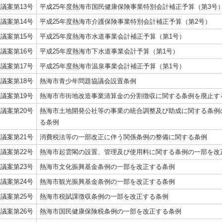
議案第13号
平成25年度熱海市国民健康保険事業特別会計補正予算（第3号
議案第14号
平成25年度熱海市介護保険事業特別会計補正予算（第2号）
議案第15号
平成25年度熱海市水道事業会計補正予算（第1号）
議案第16号
平成25年度熱海市下水道事業会計予算（第1号）
議案第17号
平成25年度熱海市温泉事業会計補正予算（第1号）
議案第18号
熱海市青少年問題協議会設置条例
議案第19号
熱海市市街地改造事業清算金の分割徴収に関する条例を廃止す
議案第20号
熱海市土地開発公社等の事業の統合調整及び助成に関する条例
る条例
議案第21号
消費税法等の一部改正に伴う関係条例の整備に関する条例
議案第22号
熱海市起雲閣の設置、管理及び使用料に関する条例の一部を改
議案第23号
熱海市文化振興基金条例の一部を改正する条例
議案第24号
熱海市観光振興基金条例の一部を改正する条例
議案第25号
熱海市税賦課徴収条例の一部を改正する条例
議案第26号
熱海市国民健康保険税条例の一部を改正する条例