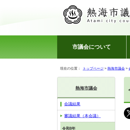
市議会について
現在の位置：
トップページ
>
熱海市議会
>
熱海市議会
会議結果
審議結果（本会議）
令和8年