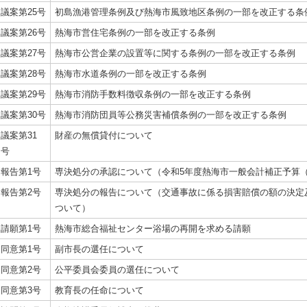
議案第25号
初島漁港管理条例及び熱海市風致地区条例の一部を改正する条
議案第26号
熱海市営住宅条例の一部を改正する条例
議案第27号
熱海市公営企業の設置等に関する条例の一部を改正する条例
議案第28号
熱海市水道条例の一部を改正する条例
議案第29号
熱海市消防手数料徴収条例の一部を改正する条例
議案第30号
熱海市消防団員等公務災害補償条例の一部を改正する条例
議案第31
財産の無償貸付について
号
報告第1号
専決処分の承認について（令和5年度熱海市一般会計補正予算（
報告第2号
専決処分の報告について（交通事故に係る損害賠償の額の決定
ついて）
請願第1号
熱海市総合福祉センター浴場の再開を求める請願
同意第1号
副市長の選任について
同意第2号
公平委員会委員の選任について
同意第3号
教育長の任命について