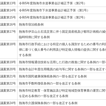
議案第13号
令和5年度熱海市水道事業会計補正予算（第2号）
議案第14号
令和5年度熱海市下水道事業会計補正予算（第1号）
議案第15号
令和5年度熱海市温泉事業会計補正予算（第2号）
議案第16号
熱海市宿泊税条例
議案第17号
熱海市伊豆山土石流災害に伴う固定資産税及び都市計画税の減
臨時特例に関する条例
議案第18号
熱海市行政手続における特定の個人を識別するための番号の利
律に基づく個人番号の利用及び特定個人情報の提供に関する条
する条例
議案第19号
熱海市情報通信技術を活用した行政の推進に関する条例の一部
議案第20号
熱海市会計年度任用職員の給与等に関する条例の一部を改正す
議案第21号
熱海市国民健康保険税条例の一部を改正する条例
議案第22号
熱海市手数料徴収条例の一部を改正する条例
議案第23号
熱海市特定教育・保育施設及び特定地域型保育事業の運営に関
を定める条例の一部を改正する条例
議案第24号
熱海市介護保険条例の一部を改正する条例