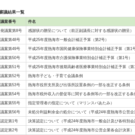
審議結果一覧
議案番号
件名
発議案第8号
感謝状の贈呈について（前正副議長に対する感謝状の贈呈）
議案第48号
平成25年度熱海市一般会計補正予算（第2号）
議案第49号
平成25年度熱海市国民健康保険事業特別会計補正予算（第1
議案第50号
平成25年度熱海市介護保険事業特別会計補正予算（第1号）
議案第51号
平成25年度熱海市後期高齢者医療事業特別会計補正予算（第
議案第52号
熱海市子ども・子育て会議条例
議案第53号
熱海市役所支所及び出張所設置条例の一部を改正する条例
議案第54号
熱海市税外収入の督促等に関する条例等の一部を改正する条
議案第55号
指定管理者の指定について（マリンスパあたみ）
議案第56号
未処分利益剰余金の処分について（平成24年度熱海市公営企
認定第1号
決算認定について（平成24年度熱海市一般会計及び各特別会
認定第2号
決算認定について（平成24年度熱海市公営企業各会計決算）