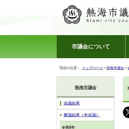
市議会について
現在の位置：
トップページ
>
熱海市議会
>
熱海市議会
会議結果
審議結果（本会議）
令和8年