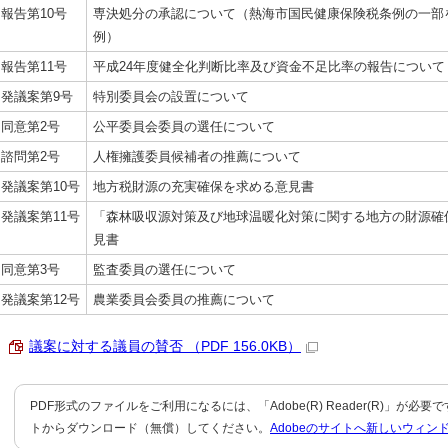
報告第10号
専決処分の承認について（熱海市国民健康保険税条例の一部
例）
報告第11号
平成24年度健全化判断比率及び資金不足比率の報告について
発議案第9号
特別委員会の設置について
同意第2号
公平委員会委員の選任について
諮問第2号
人権擁護委員候補者の推薦について
発議案第10号
地方税財源の充実確保を求める意見書
発議案第11号
「森林吸収源対策及び地球温暖化対策に関する地方の財源確
見書
同意第3号
監査委員の選任について
発議案第12号
農業委員会委員の推薦について
議案に対する議員の賛否 （PDF 156.0KB）
PDF形式のファイルをご利用になるには、「Adobe(R) Reader(R)」が必
トからダウンロード（無償）してください。
Adobeのサイトへ新しいウィン