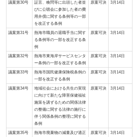
議案第30号
証言、喚問等に出頭した者並
原案可決
3月14日
びに公聴会に参加した者の費
用弁償に関する条例等の一部
を改正する条例
議案第31号
熱海市職員の退職手当に関す
原案可決
3月14日
る条例等の一部を改正する条
例
議案第32号
熱海市東海岸サービスセンタ
原案可決
3月14日
ー条例の一部を改正する条例
議案第33号
熱海市国民健康保険税条例の
原案可決
3月14日
一部を改正する条例
議案第34号
地域社会における共生の実現
原案可決
3月14日
に向けて新たな障害保健福祉
施策を講ずるための関係法律
の整備に関する法律の施行に
伴う関係条例の整理に関する
条例
議案第35号
熱海市廃棄物の減量及び適正
原案可決
3月14日