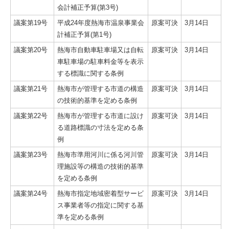
会計補正予算(第3号)
議案第19号
平成24年度熱海市温泉事業会
原案可決
3月14日
計補正予算(第1号)
議案第20号
熱海市自動車駐車場又は自転
原案可決
3月14日
車駐車場の駐車料金等を表示
する標識に関する条例
議案第21号
熱海市が管理する市道の構造
原案可決
3月14日
の技術的基準を定める条例
議案第22号
熱海市が管理する市道に設け
原案可決
3月14日
る道路標識の寸法を定める条
例
議案第23号
熱海市準用河川に係る河川管
原案可決
3月14日
理施設等の構造の技術的基準
を定める条例
議案第24号
熱海市指定地域密着型サービ
原案可決
3月14日
ス事業者等の指定に関する基
準を定める条例