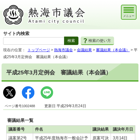
メニュー
サイト内検索
検索の使い方
現在の位置：
トップページ
>
熱海市議会
>
会議結果
>
審議結果（本会議）
> 平
成25年3月定例会 審議結果（本会議）
平成25年3月定例会 審議結果（本会議）
ページ番号1002488
更新日 平成29年3月24日
審議結果一覧
議案番号
件名
議決結果
議決年月日
議案第2号
平成25年度熱海市一般会計予
原案可決
3月14日