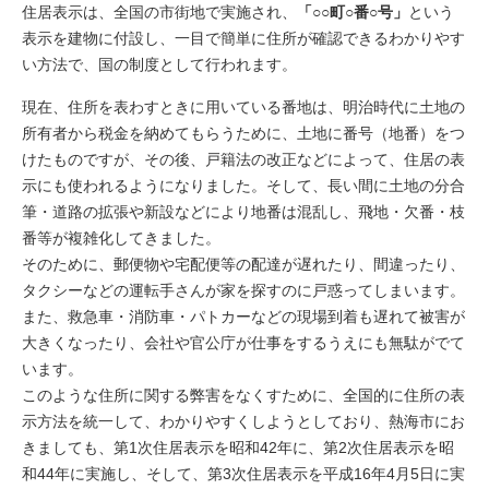
住居表示は、全国の市街地で実施され、
「○○町○番○号」
という
表示を建物に付設し、一目で簡単に住所が確認できるわかりやす
い方法で、国の制度として行われます。
現在、住所を表わすときに用いている番地は、明治時代に土地の
所有者から税金を納めてもらうために、土地に番号（地番）をつ
けたものですが、その後、戸籍法の改正などによって、住居の表
示にも使われるようになりました。そして、長い間に土地の分合
筆・道路の拡張や新設などにより地番は混乱し、飛地・欠番・枝
番等が複雑化してきました。
そのために、郵便物や宅配便等の配達が遅れたり、間違ったり、
タクシーなどの運転手さんが家を探すのに戸惑ってしまいます。
また、救急車・消防車・パトカーなどの現場到着も遅れて被害が
大きくなったり、会社や官公庁が仕事をするうえにも無駄がでて
います。
このような住所に関する弊害をなくすために、全国的に住所の表
示方法を統一して、わかりやすくしようとしており、熱海市にお
きましても、第1次住居表示を昭和42年に、第2次住居表示を昭
和44年に実施し、そして、第3次住居表示を平成16年4月5日に実