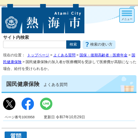
メニュー
サイト内検索
検索の使い方
現在の位置：
トップページ
>
よくある質問
>
国保・後期高齢者・医療年金
>
国
民健康保険
> 国民健康保険の加入者が医療機関を受診して医療費が高額になった
場合、給付を受けられるか。
国民健康保険
よくある質問
ページ番号1003958
更新日 令和7年10月29日
質問