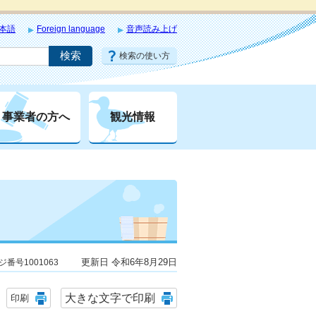
本語
Foreign language
音声読み上げ
検索の使い方
事業者の方へ
観光情報
更新日 令和6年8月29日
ジ番号1001063
大きな文字で印刷
印刷