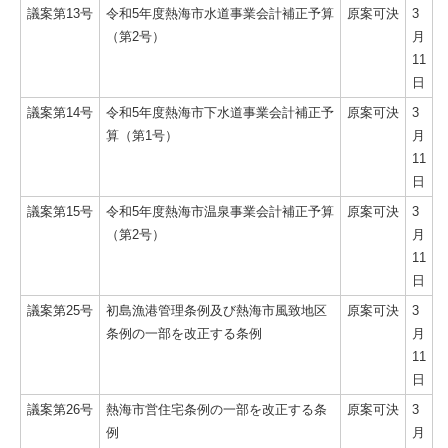
議案第13号
令和5年度熱海市水道事業会計補正予算
原案可決
3
（第2号）
月
11
日
議案第14号
令和5年度熱海市下水道事業会計補正予
原案可決
3
算（第1号）
月
11
日
議案第15号
令和5年度熱海市温泉事業会計補正予算
原案可決
3
（第2号）
月
11
日
議案第25号
初島漁港管理条例及び熱海市風致地区
原案可決
3
条例の一部を改正する条例
月
11
日
議案第26号
熱海市営住宅条例の一部を改正する条
原案可決
3
例
月