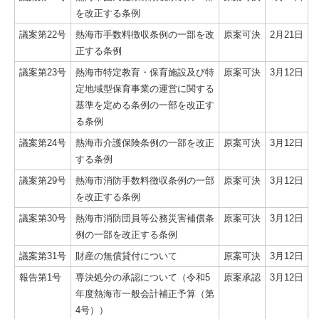
を改正する条例
議案第22号
熱海市手数料徴収条例の一部を改
原案可決
2月21日
正する条例
議案第23号
熱海市特定教育・保育施設及び特
原案可決
3月12日
定地域型保育事業の運営に関する
基準を定める条例の一部を改正す
る条例
議案第24号
熱海市介護保険条例の一部を改正
原案可決
3月12日
する条例
議案第29号
熱海市消防手数料徴収条例の一部
原案可決
3月12日
を改正する条例
議案第30号
熱海市消防団員等公務災害補償条
原案可決
3月12日
例の一部を改正する条例
議案第31号
財産の無償貸付について
原案可決
3月12日
報告第1号
専決処分の承認について（令和5
原案承認
3月12日
年度熱海市一般会計補正予算（第
4号））