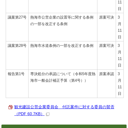
11
日
議案第27号
熱海市公営企業の設置等に関する条例
原案可決
3
の一部を改正する条例
月
11
日
議案第28号
熱海市水道条例の一部を改正する条例
原案可決
3
月
11
日
報告第1号
専決処分の承認について（令和5年度熱
原案承認
3
海市一般会計補正予算（第4号））
月
11
日
観光建設公営企業委員会 付託案件に対する委員の賛否
（PDF 60.7KB）