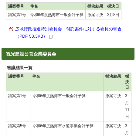
議案番号
件名
採決結果
採決日
議案第1号
令和6年度熱海市一般会計予算
原案可決
3月8日
広域行政推進特別委員会 付託案件に対する委員の賛否
（PDF 53.3KB）
観光建設公営企業委員会
審議結果一覧
議案番号
件名
採決結果
採
決
日
議案第1号
令和6年度熱海市一般会計予算
原案可決
3
月
11
日
議案第5号
令和6年度熱海市水道事業会計予算
原案可決
3
月