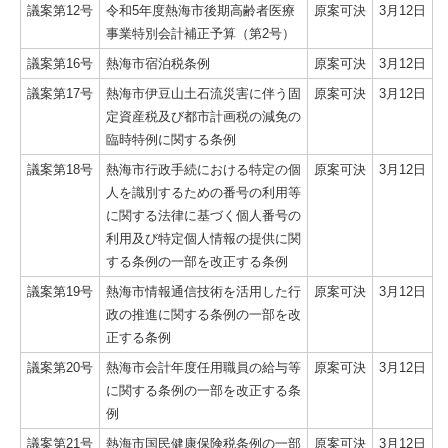
議案第12号
令和5年度熱海市後期高齢者医療
原案可決
3月12日
事業特別会計補正予算（第2号）
議案第16号
熱海市宿泊税条例
原案可決
3月12日
議案第17号
熱海市伊豆山土石流災害に伴う固
原案可決
3月12日
定資産税及び都市計画税の減免の
臨時特例に関する条例
議案第18号
熱海市行政手続における特定の個
原案可決
3月12日
人を識別するための番号の利用等
に関する法律に基づく個人番号の
利用及び特定個人情報の提供に関
する条例の一部を改正する条例
議案第19号
熱海市情報通信技術を活用した行
原案可決
3月12日
政の推進に関する条例の一部を改
正する条例
議案第20号
熱海市会計年度任用職員の給与等
原案可決
3月12日
に関する条例の一部を改正する条
例
議案第21号
熱海市国民健康保険税条例の一部
原案可決
3月12日