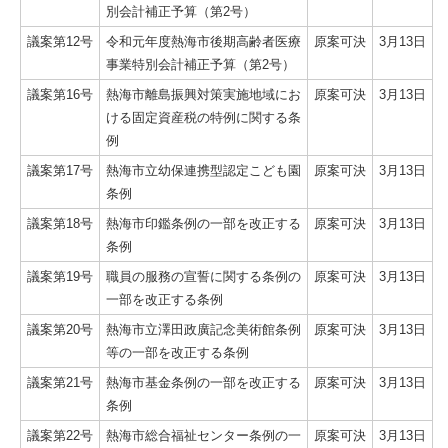
別会計補正予算（第2号）
議案第12号
令和元年度熱海市後期高齢者医療
原案可決
3月13日
事業特別会計補正予算（第2号）
議案第16号
熱海市離島振興対策実施地域にお
原案可決
3月13日
ける固定資産税の特例に関する条
例
議案第17号
熱海市立幼保連携型認定こども園
原案可決
3月13日
条例
議案第18号
熱海市印鑑条例の一部を改正する
原案可決
3月13日
条例
議案第19号
職員の服務の宣誓に関する条例の
原案可決
3月13日
一部を改正する条例
議案第20号
熱海市立澤田政廣記念美術館条例
原案可決
3月13日
等の一部を改正する条例
議案第21号
熱海市基金条例の一部を改正する
原案可決
3月13日
条例
議案第22号
熱海市総合福祉センター条例の一
原案可決
3月13日