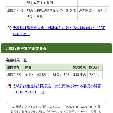
部を改正する条例
議案第23号
熱海市初島診療所条例の一部を改
原案可決
3月13日
正する条例
総務福祉教育委員会 付託案件に対する委員の賛否 （PDF
124.6KB）
広域行政推進特別委員会
審議結果一覧
議案番号
件名
採決結果
採決日
議案第1号
令和2年度熱海市一般会計予算
原案可決
3月11日
広域行政推進特別委員会 付託案件に対する委員の賛否
（PDF 75.1KB）
PDF形式のファイルをご利用になるには、「Adobe(R) Reader(R)」が必
要です。お持ちでない方は、Adobeのサイトからダウンロード（無償）し