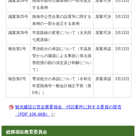
議案第24号
熱海市都市公園条例の一部を改正
原案可決
3月12日
する条例
議案第25号
熱海市公営企業の設置等に関する
原案可決
3月12日
条例の一部を改正する条例
議案第26号
市道路線の変更について（太夫田
原案可決
3月12日
七尾原線）
報告第1号
専決処分の承認について（市温泉
原案承認
3月12日
管からの漏湯による事故に係る損
害賠償の額の決定及び和解につい
て）
報告第2号
専決処分の承認について（令和元
原案承認
3月12日
年度熱海市一般会計補正予算（第
5号））
観光建設公営企業委員会 付託案件に対する委員の賛否
（PDF 106.4KB）
総務福祉教育委員会